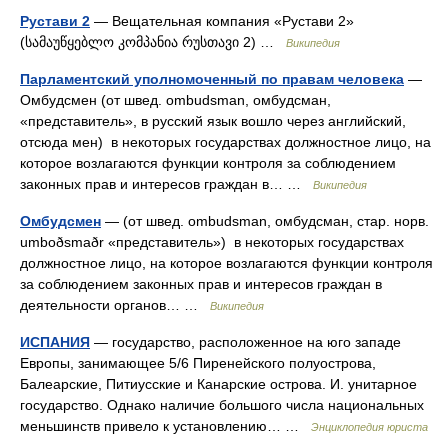
Рустави 2
— Вещательная компания «Рустави 2»
(სამაუწყებლო კომპანია რუსთავი 2) …
Википедия
Парламентский уполномоченный по правам человека
—
Омбудсмен (от швед. ombudsman, омбудсман,
«представитель», в русский язык вошло через английский,
отсюда мен) в некоторых государствах должностное лицо, на
которое возлагаются функции контроля за соблюдением
законных прав и интересов граждан в… …
Википедия
Омбудсмен
— (от швед. ombudsman, омбудсман, стар. норв.
umboðsmaðr «представитель») в некоторых государствах
должностное лицо, на которое возлагаются функции контроля
за соблюдением законных прав и интересов граждан в
деятельности органов… …
Википедия
ИСПАНИЯ
— государство, расположенное на юго западе
Европы, занимающее 5/6 Пиренейского полуострова,
Балеарские, Питиусские и Канарские острова. И. унитарное
государство. Однако наличие большого числа национальных
меньшинств привело к установлению… …
Энциклопедия юриста